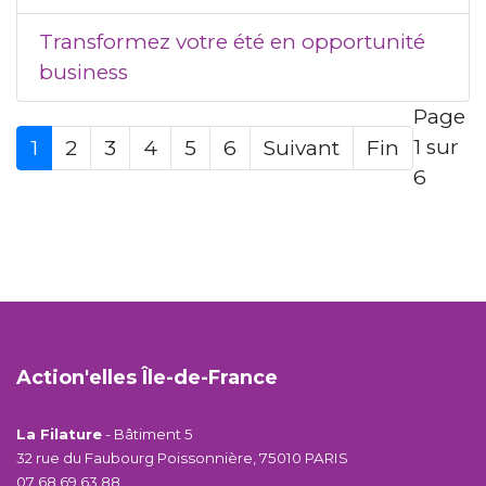
Transformez votre été en opportunité
business
Page
1 sur
1
2
3
4
5
6
Suivant
Fin
6
Action'elles Île-de-France
La Filature
- Bâtiment 5
32 rue du Faubourg Poissonnière, 75010 PARIS
07 68 69 63 88