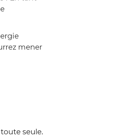
ue
nergie
ourrez mener
 toute seule.