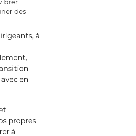
vibrer
agner des
irigeants, à
flement,
ansition
 avec en
et
nos propres
rer à