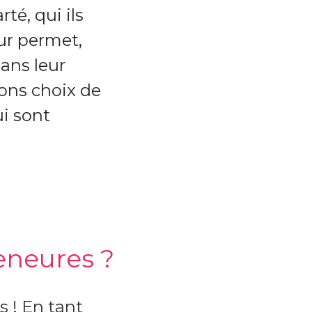
té, qui ils
ur permet,
dans leur
bons choix de
ui sont
eneures ?
 ! En tant