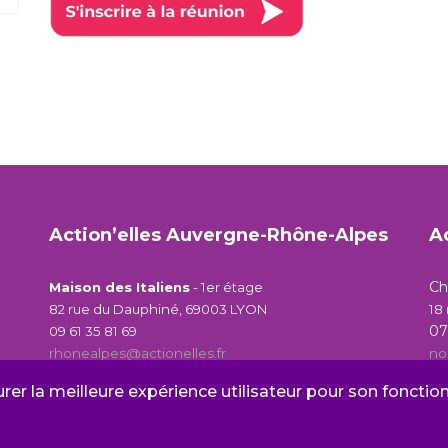
Action’elles Auvergne-Rhône-Alpes
A
C
Maison des Italiens
- 1er étage
82 rue du Dauphiné, 69003 LYON
18
07
09 61 35 81 69
rhonealpes@actionelles.fr
no
urer la meilleure expérience utilisateur pour son foncti